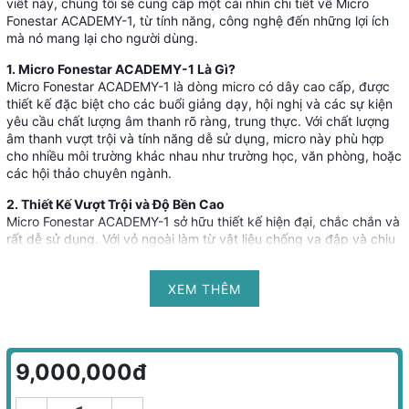
viết này, chúng tôi sẽ cung cấp một cái nhìn chi tiết về Micro
Fonestar ACADEMY-1, từ tính năng, công nghệ đến những lợi ích
mà nó mang lại cho người dùng.
1. Micro Fonestar ACADEMY-1 Là Gì?
Micro Fonestar ACADEMY-1 là dòng micro có dây cao cấp, được
thiết kế đặc biệt cho các buổi giảng dạy, hội nghị và các sự kiện
yêu cầu chất lượng âm thanh rõ ràng, trung thực. Với chất lượng
âm thanh vượt trội và tính năng dễ sử dụng, micro này phù hợp
cho nhiều môi trường khác nhau như trường học, văn phòng, hoặc
các hội thảo chuyên ngành.
2. Thiết Kế Vượt Trội và Độ Bền Cao
Micro Fonestar ACADEMY-1 sở hữu thiết kế hiện đại, chắc chắn và
rất dễ sử dụng. Với vỏ ngoài làm từ vật liệu chống va đập và chịu
nhiệt, sản phẩm này đảm bảo độ bền lâu dài trong suốt quá trình
sử dụng. Thiết kế micro gọn nhẹ giúp người sử dụng dễ dàng
XEM THÊM
cầm nắm và điều chỉnh trong mọi tình huống.
Điểm nổi bật của micro này là phần đầu micro được trang bị công
nghệ thu âm tiên tiến, giúp loại bỏ tạp âm và mang lại âm thanh
trong trẻo, rõ ràng, ngay cả trong môi trường ồn ào.
9,000,000đ
3. Chất Lượng Âm Thanh Tuyệt Vời
Micro Fonestar ACADEMY-1 được trang bị công nghệ lọc âm thanh