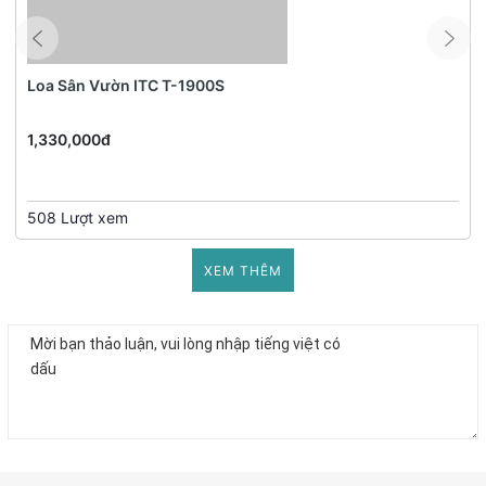
nghiệp.
Nếu bạn đang tìm kiếm một micro chất lượng để nâng cao hiệu
quả giao tiếp và truyền tải thông tin, Micro Fonestar ACADEMY-1
Loa Sân Vườn ITC T-1900S
chắc chắn sẽ là sự lựa chọn tuyệt vời. Hãy trải nghiệm ngay hôm
nay và cảm nhận sự khác biệt trong chất lượng âm thanh!
1,330,000đ
508 Lượt xem
XEM THÊM