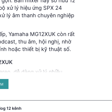
gọn. Bàn mixer này sở hữu 12
 bộ xử lý hiệu ứng SPX 24
 xử lý âm thanh chuyên nghiệp
tiếp, Yamaha MG12XUK còn rất
dcast, thu âm, hội nghị, nhờ
nh hoặc thiết bị kỹ thuật số.
12XUK
reo, dễ dàng xử lý nhiều
ÊM
 âm trực tiếp vào máy tính với
 reverb, delay, chorus,
og 12 kênh
g.