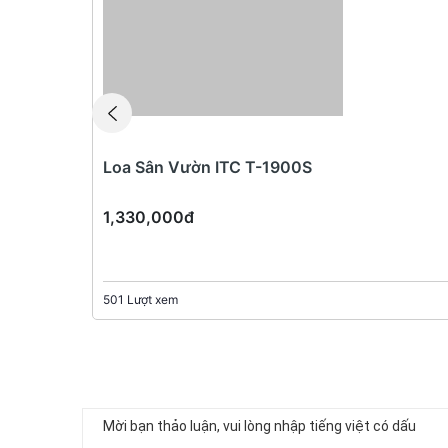
Phantom Power: 48V trên các kênh 
EQ: 3-band EQ (Low, Mid, High) trê
High-pass filter: Có, trên các kênh
Fader: 60 mm chính xác
Group Bus: 1 Stereo Bus
Loa Sân Vườn ITC T-1900S
AUX Send: 1 AUX + 1 FX Send
Kích thước: 308 mm x 118 mm x 4
1,330,000đ
Trọng lượng: 4.2 kg
Ứng dụng của Yamaha MG12XUK
501 Lượt xem
Livestream, podcast cá nhân hoặc 
Sự kiện vừa và nhỏ, hội thảo, phòng
Trường học, nhà thờ, trung tâm đào
Phòng thu cá nhân, biểu diễn acoust
Ghi âm trực tiếp cho video hoặc máy