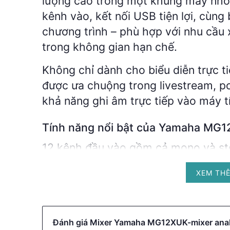
lượng cao trong một khung máy nhỏ 
kênh vào, kết nối USB tiện lợi, cùng
chương trình – phù hợp với nhu cầu
trong không gian hạn chế.
Không chỉ dành cho biểu diễn trực 
được ưa chuộng trong livestream, po
khả năng ghi âm trực tiếp vào máy tí
Tính năng nổi bật của Yamaha MG
12 kênh đầu vào gồm cả mono và ste
nguồn âm thanh khác nhau.
XEM TH
Tích hợp cổng USB 2.0 cho phép thu
chất lượng 24-bit/192kHz.
Trang bị hiệu ứng SPX với 24 preset:
Đánh giá Mixer Yamaha MG12XUK-mixer anal
flanger... phù hợp đa dạng tình huốn