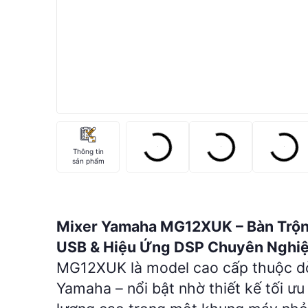
Thông tin
sản phẩm
Mixer Yamaha MG12XUK – Bàn Trộn
USB & Hiệu Ứng DSP Chuyên Nghi
MG12XUK là model cao cấp thuộc dò
Yamaha – nổi bật nhờ thiết kế tối ư