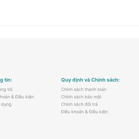
 năng chuyên nghiệp
dễ dàng, không cần thiết bị thu
tầm xử lý âm thanh
 cho người chuyên
toàn cầu
 tin:
Quy định và Chính sách:
ng tôi
Chính sách thanh toán
ng và tích hợp USB thu âm tiện
hoản & Điều kiện
Chính sách bảo mật
oàn hảo cho mọi nhu cầu âm
 dụng
Chính sách đổi trả
bạn là kỹ thuật viên âm thanh,
Điều khoản & Điều kiện
n chỉ cần một mixer gọn nhẹ –
.