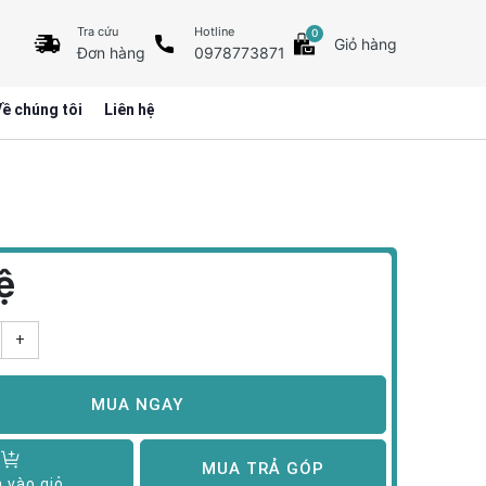
Tra cứu
Hotline
0
Giỏ hàng
Đơn hàng
0978773871
ề chúng tôi
Liên hệ
ệ
+
MUA NGAY
MUA TRẢ GÓP
 vào giỏ