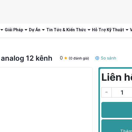
Giải Pháp
Dự Án
Tin Tức & Kiến Thức
Hỗ Trợ Kỹ Thuật
V
analog 12 kênh
0
So sánh
(0 đánh giá)
Liên h
–
Thêm