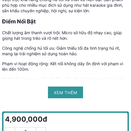
phù hợp cho nhiều mục đích sử dụng như hát karaoke gia đình,
sân khấu chuyên nghiệp, hội nghị, sự kiện lớn.
Điểm Nổi Bật
Chất lượng âm thanh vượt trội: Micro sở hữu độ nhạy cao, giúp
giọng hát trong trẻo và rõ nét hơn.
Công nghệ chống hú tối ưu: Giảm thiểu tối đa tình trạng hú rít,
mang lại trải nghiệm sử dụng hoàn hảo.
Phạm vi hoạt động rộng: Kết nối không dây ổn định với phạm vi
lên đến 100m.
Thiết kế sang trọng, bền bỉ: Tay cầm được làm từ hợp kim nhôm
cao cấp, chống va đập tốt.
XEM THÊM
Pin dung lượng cao: Hoạt động liên tục trong nhiều giờ mà không
lo gián đoạn.
4,900,000đ
Thông Số Kỹ Thuật Của Micro Không Dây DB
Acoustic 550 Plus