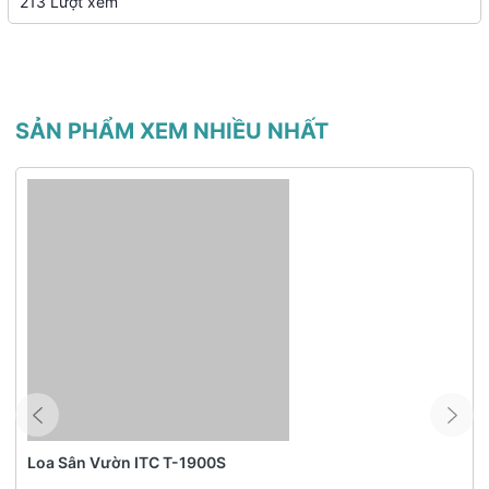
213 Lượt xem
dài.
Chống hú hiệu quả: Công nghệ tiên tiến giúp hạn chế tình trạng
hú rít.
Phạm vi sử dụng rộng: Kết nối không dây ổn định trong phạm vi
lớn.
SẢN PHẨM XEM NHIỀU NHẤT
Giá thành hợp lý: Cung cấp chất lượng cao với mức giá phù hợp.
Với những tính năng ưu việt cùng thiết kế sang trọng, DB Acoustic
550 Plus là lựa chọn lý tưởng cho những ai đang tìm kiếm một bộ
micro không dây chất lượng cao. Sản phẩm không chỉ đáp ứng
nhu cầu hát karaoke mà còn phù hợp cho nhiều mục đích sử dụng
khác nhau, giúp bạn có được trải nghiệm âm thanh tuyệt vời nhất!
Loa Sân Vườn ITC T-1900S