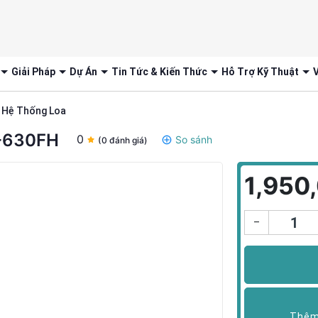
Giải Pháp
Dự Án
Tin Tức & Kiến Thức
Hỗ Trợ Kỹ Thuật
V
Hệ Thống Loa
-630FH
0
So sánh
(0 đánh giá)
1,950
–
Thêm