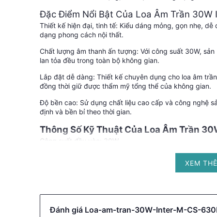
Đặc Điểm Nổi Bật Của Loa Âm Trần 30W
Thiết kế hiện đại, tinh tế: Kiểu dáng mỏng, gọn nhẹ, dễ
dạng phong cách nội thất.
Chất lượng âm thanh ấn tượng: Với công suất 30W, sản
lan tỏa đều trong toàn bộ không gian.
Lắp đặt dễ dàng: Thiết kế chuyên dụng cho loa âm trần g
đồng thời giữ được thẩm mỹ tổng thể của không gian.
Độ bền cao: Sử dụng chất liệu cao cấp và công nghệ sản
định và bền bỉ theo thời gian.
Thông Số Kỹ Thuật Của Loa Âm Trần 30
Công suất đầu vào: 30W
Trở kháng: 8Ω
XEM TH
Đáp tuyến tần số: 80Hz - 20kHz
Độ nhạy: 88dB
Kích thước: Khoảng 280 x 220 x 70 mm (dự kiến)
Đánh giá Loa-am-tran-30W-Inter-M-CS-63