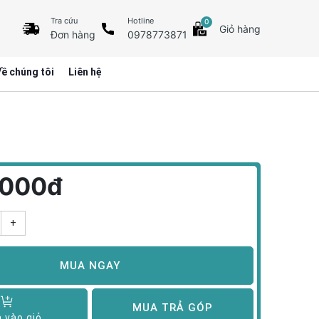
Tra cứu
Hotline
0
Giỏ hàng
Đơn hàng
0978773871
ề chúng tôi
Liên hệ
,000đ
+
MUA NGAY
MUA TRẢ GÓP
 vào giỏ