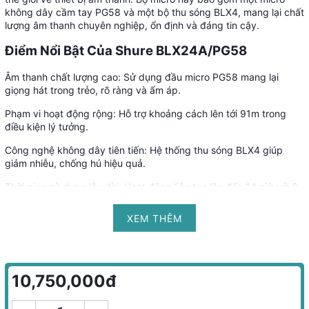
không dây cầm tay PG58 và một bộ thu sóng BLX4, mang lại chất
lượng âm thanh chuyên nghiệp, ổn định và đáng tin cậy.
Điểm Nổi Bật Của Shure BLX24A/PG58
Âm thanh chất lượng cao: Sử dụng đầu micro PG58 mang lại
giọng hát trong trẻo, rõ ràng và ấm áp.
Phạm vi hoạt động rộng: Hỗ trợ khoảng cách lên tới 91m trong
điều kiện lý tưởng.
Công nghệ không dây tiên tiến: Hệ thống thu sóng BLX4 giúp
giảm nhiễu, chống hú hiệu quả.
Thời gian sử dụng lâu dài: Hoạt động liên tục lên đến 14 giờ với 2
pin AA.
XEM THÊM
Thiết kế bền bỉ, chắc chắn: Vỏ micro được làm từ hợp kim cao
cấp, chống va đập tốt.
10,750,000đ
Thông Số Kỹ Thuật Của Micro Không Dây Shure
BLX24A/PG58