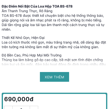
Đặc Điểm Nổi Bật Của Loa Hộp TOA BS-678
Âm Thanh Trung Thực, Rõ Ràng
TOA BS-678 được thiết kế chuyên biệt cho hệ thống thông báo,
giúp giọng nói và âm nhạc phát ra rõ ràng, không bị méo tiếng.
Dải tần rộng giúp loa tái tạo âm thanh một cách trung thực và tự
nhiên.
Thiết Kế Nhỏ Gọn, Hiện Đại
Loa có kích thước nhỏ gọn, màu trắng trang nhã, dễ dàng lắp đặt
trên tường mà không làm mất đi sự thẩm mỹ của không gian.
Độ Bền Cao, Phù Hợp Mọi Môi Trường
Thùng loa làm bằng gỗ ép cao cấp, bề mặt sơn tĩnh điện chống
bám bụi và ẩm mốc, đảm bảo hoạt động ổn định trong nhiều điều
kiện môi trường khác nhau.
XEM THÊM
Dễ Dàng Lắp Đặt
TOA BS-678 có thể lắp đặt theo cả phương ngang và phương
dọc, phù hợp với nhiều không gian như hành lang, phòng họp,
trung tâm thương mại, bệnh viện, nhà ga…
690,000đ
Thông Số Kỹ Thuật Loa TOA BS-678
Thương hiệu: TOA