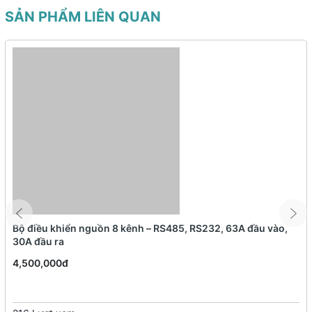
SẢN PHẨM LIÊN QUAN
Hệ thống âm thanh hội nghị: Phù hợp cho các phòng họp, hội nghị
cần âm thanh rõ ràng.
Loa hộp TOA BS-678 là giải pháp âm thanh lý tưởng cho các hệ
thống thông báo và nhạc nền chuyên nghiệp. Với thiết kế nhỏ
gọn, âm thanh rõ ràng và độ bền cao, đây là sản phẩm đáng đầu
tư cho mọi không gian cần phát thanh.
Bộ điều khiển nguồn 8 kênh – RS485, RS232, 63A đầu vào,
30A đầu ra
4,500,000đ